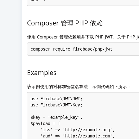
Composer 管理 PHP 依赖
使用 Composer 管理依赖项并下载 PHP-JWT。关于 PHP-
composer require firebase/php-jwt
Examples
该示例使用的对称加密签名算法，示例代码如下所示：
use Firebase\JWT\JWT;

use Firebase\JWT\Key;

$key = 'example_key';

$payload = [

    'iss' => 'http://example.org',

    'aud' => 'http://example.com',
