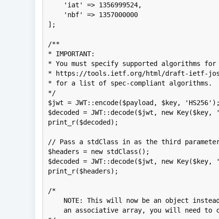
    'iat' => 1356999524,

    'nbf' => 1357000000

];

/**

* IMPORTANT:

* You must specify supported algorithms for 
* https://tools.ietf.org/html/draft-ietf-jos
* for a list of spec-compliant algorithms.

*/

$jwt = JWT::encode($payload, $key, 'HS256');
$decoded = JWT::decode($jwt, new Key($key, '
print_r($decoded);

// Pass a stdClass in as the third parameter
$headers = new stdClass();

$decoded = JWT::decode($jwt, new Key($key, '
print_r($headers);

/*

    NOTE: This will now be an object instead
    an associative array, you will need to c