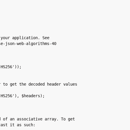
your application. See

e-json-web-algorithms-40



HS256'));

 to get the decoded header values

HS256'), $headers);

 of an associative array. To get

ast it as such:
